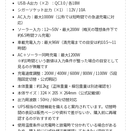
USB-A出力（×2）：QC3.0 / 各18W
シガーソケット出力（×1）：12V / 10A
AC入力：最大1000W（公称では短時間での急速充電に対
応）
ソーラー入力：12〜50V・最大200W（晴天の理想条件下で
約6.5時間フル充電）
車載充電入力：最大96W（満充電までの目安は約10.5〜11
時間）
AC＋ソーラー同時充電：最大1200W
※約1時間という数値は入力条件が整った場合の目安として
見るのが無難です
充電速度調整：200W / 400W / 600W / 800W / 1100W（5段
階固定切替・公式明記）
本体重量：約12kg（正味重量・梱包重量は別途確認を）
本体サイズ：324 × 205 × 264mm（公式記載値）
出力周波数：50Hz / 60Hz切替対応
UPS相当の切替機能を備えると案内されています。切替時
間の表記は販売ページや資料で差がないか、購入前に再確
認するのがおすすめです
使用温度条件は充電時と放電時で分かれている場合がある
ため、購入前に公式仕様で再確認しておきたい項目です