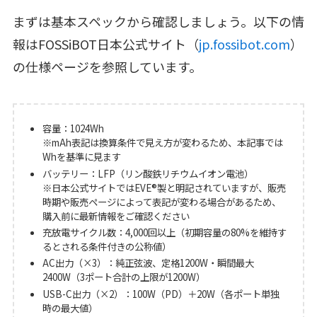
まずは基本スペックから確認しましょう。以下の情
報はFOSSiBOT日本公式サイト（
jp.fossibot.com
）
の仕様ページを参照しています。
容量：1024Wh
※mAh表記は換算条件で見え方が変わるため、本記事では
Whを基準に見ます
バッテリー：LFP（リン酸鉄リチウムイオン電池）
※日本公式サイトではEVE®製と明記されていますが、販売
時期や販売ページによって表記が変わる場合があるため、
購入前に最新情報をご確認ください
充放電サイクル数：4,000回以上（初期容量の80%を維持す
るとされる条件付きの公称値）
AC出力（×3）：純正弦波、定格1200W・瞬間最大
2400W（3ポート合計の上限が1200W）
USB-C出力（×2）：100W（PD）＋20W（各ポート単独
時の最大値）