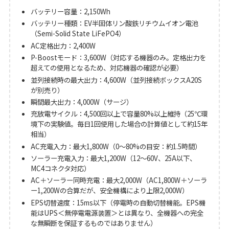
バッテリー容量：2,150Wh
バッテリー種類：EV半固体リン酸鉄リチウムイオン電池
（Semi-Solid State LiFePO4）
AC定格出力：2,400W
P-Boostモード：3,600W（対応する機器のみ。定格出力を
超えての使用となるため、対応機器の確認が必要）
並列接続時の最大出力：4,600W（並列接続ボックスA20S
が別売り）
瞬間最大出力：4,000W（サージ）
充放電サイクル：4,500回以上で容量80%以上維持（25℃環
境下の実験値。毎日1回使用した場合の計算値として約15年
相当）
AC充電入力：最大1,800W（0〜80%の目安：約1.5時間）
ソーラー充電入力：最大1,200W（12〜60V、25A以下、
MC4コネクタ対応）
AC＋ソーラー同時充電：最大2,000W（AC1,800W＋ソーラ
ー1,200Wの合算だが、安全機構により上限2,000W）
EPS切替速度：15ms以下（停電時の自動切替機能。EPS機
能はUPS＜無停電電源装置＞とは異なり、全機器への完全
な無瞬断を保証するものではありません）