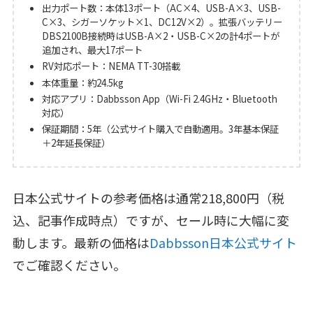
出力ポート数：本体13ポート（AC×4、USB-A×3、USB-
C×3、シガーソケット×1、DC12V×2）。拡張バッテリー
DBS2100B接続時はUSB-A×2・USB-C×2の計4ポートが
追加され、最大17ポート
RV対応ポート：NEMA TT-30搭載
本体重量：約24.5kg
対応アプリ：Dabbsson App（Wi-Fi 2.4GHz・Bluetooth
対応）
保証期間：5年（公式サイト購入で自動適用。3年基本保証
＋2年延長保証）
日本公式サイトの参考価格は通常218,800円（税
込、記事作成時点）ですが、セール時に大幅に変
動します。最新の価格は
Dabbsson日本公式サイト
でご確認ください。