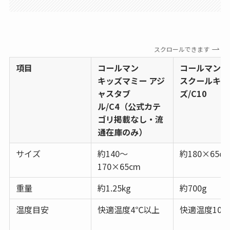
スクロールできます
項目
コールマン
コールマン
キッズマミー アジ
スクールキッ
ャスタブ
ズ/C10
ル/C4（公式カテ
ゴリ掲載なし・流
通在庫のみ）
サイズ
約140～
約180×65c
170×65cm
重量
約1.25kg
約700g
温度目安
快適温度4℃以上
快適温度10