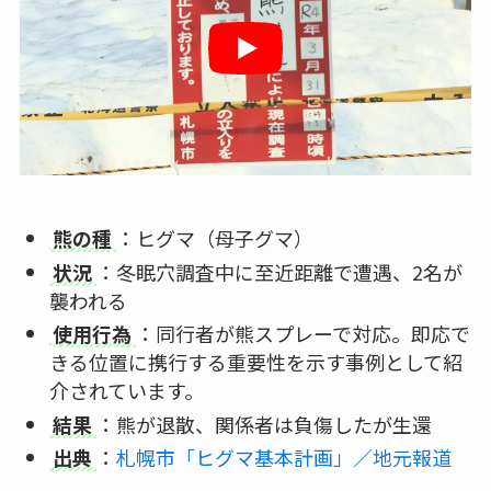
熊の種
：ヒグマ（母子グマ）
状況
：冬眠穴調査中に至近距離で遭遇、2名が
襲われる
使用行為
：同行者が熊スプレーで対応。即応で
きる位置に携行する重要性を示す事例として紹
介されています。
結果
：熊が退散、関係者は負傷したが生還
出典
：
札幌市「ヒグマ基本計画」／地元報道