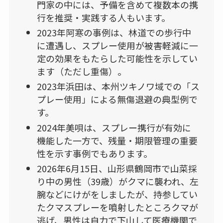
門家の中には、予備を含めて複数本の携
行を推奨・実践する人もいます。
2023年阿寒の事例は、林道での歩行中
に遭遇し、スプレー使用が被害軽減に一
定の効果をもたらした可能性を示してい
ます（ただし重傷）。
2023年浜田は、本州ツキノワ域での「ス
プレー使用」による無傷退避の典型例で
す。
2024年美唄は、スプレー携行が有効に
機能した一方で、残量・期限管理の重要
性を示す事例でもあります。
2026年6月15日、山形県鶴岡市で山菜採
り中の男性（39歳）がクマに襲われ、左
腕などにけがをしましたが、持参してい
たクマスプレーを噴射したところクマが
逃げ、男性は自力で下山して医療機関で