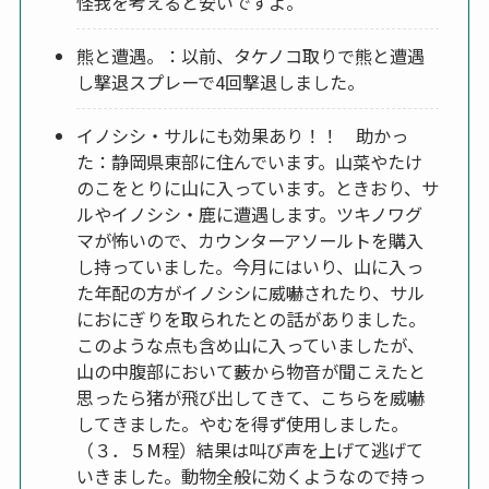
怪我を考えると安いですよ。
熊と遭遇。：以前、タケノコ取りで熊と遭遇
し撃退スプレーで4回撃退しました。
イノシシ・サルにも効果あり！！ 助かっ
た：静岡県東部に住んでいます。山菜やたけ
のこをとりに山に入っています。ときおり、サ
ルやイノシシ・鹿に遭遇します。ツキノワグ
マが怖いので、カウンターアソールトを購入
し持っていました。今月にはいり、山に入っ
た年配の方がイノシシに威嚇されたり、サル
におにぎりを取られたとの話がありました。
このような点も含め山に入っていましたが、
山の中腹部において藪から物音が聞こえたと
思ったら猪が飛び出してきて、こちらを威嚇
してきました。やむを得ず使用しました。
（３．５M程）結果は叫び声を上げて逃げて
いきました。動物全般に効くようなので持っ