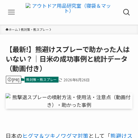
ホーム
熊対策・熊スプレー
【最新!】熊避けスプレーで助かった人は
いない？｜日米の成功事例と統計データ
（動画付き）
[PR]
熊対策・熊スプレー
2026年6月26日
日本の
ヒグマ＆ツキノワグマ対策
として「
熊避けス