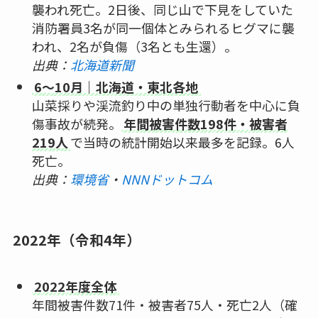
襲われ死亡。2日後、同じ山で下見をしていた
消防署員3名が同一個体とみられるヒグマに襲
われ、2名が負傷（3名とも生還）。
出典：
北海道新聞
6〜10月｜北海道・東北各地
山菜採りや渓流釣り中の単独行動者を中心に負
傷事故が続発。
年間被害件数198件・被害者
219人
で当時の統計開始以来最多を記録。6人
死亡。
出典：
環境省
・
NNNドットコム
2022年（令和4年）
2022年度全体
年間被害件数71件・被害者75人・死亡2人（確