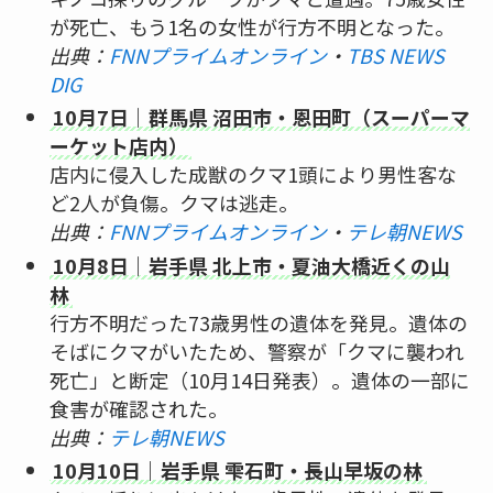
が死亡、もう1名の女性が行方不明となった。
出典：
FNNプライムオンライン
・
TBS NEWS
DIG
10月7日｜群馬県 沼田市・恩田町（スーパーマ
ーケット店内）
店内に侵入した成獣のクマ1頭により男性客な
ど2人が負傷。クマは逃走。
出典：
FNNプライムオンライン
・
テレ朝NEWS
10月8日｜岩手県 北上市・夏油大橋近くの山
林
行方不明だった73歳男性の遺体を発見。遺体の
そばにクマがいたため、警察が「クマに襲われ
死亡」と断定（10月14日発表）。遺体の一部に
食害が確認された。
出典：
テレ朝NEWS
10月10日｜岩手県 雫石町・長山早坂の林