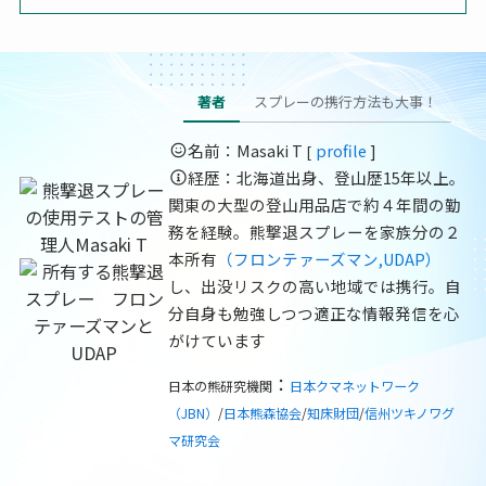
著者
スプレーの携行方法も大事！
名前：Masaki T
profile
]
[
経歴：北海道出身、登山歴15年以上。
関東の大型の登山用品店で約４年間の勤
務を経験。熊撃退スプレーを家族分の２
本所有
（フロンテァーズマン,UDAP）
し、出没リスクの高い地域では携行。自
分自身も勉強しつつ適正な情報発信を心
がけています
：
日本の熊研究機関
日本クマネットワーク
（JBN）
/
日本熊森協会
/
知床財団
/
信州ツキノワグ
マ研究会