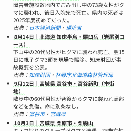
障害者施設敷地内でごみ出し中の73歳女性がク
マに襲われ、後日入院先で死亡。県内の死者は
2025年度初めてだった。
出典：
日本経済新聞
・
環境省
8月14日｜北海道 知床半島・羅臼岳（岩尾別コ
ース）
下山中の20代男性がヒグマに襲われ死亡。翌15
日に親子グマ3頭を現場で駆除。知床財団が事
故概要を公表。
出典：
知床財団
・
林野庁北海道森林管理局
9月12日｜宮城県 富谷市・富谷新町（市街
地）
散歩中の60代男性が背後からクマに襲われ頭部
などを負傷。命に別条なし。
出典：
富谷市
・
宮城県
10月3日｜宮城県 栗原市・栗駒山
キノコ採りのグループがクマと遭遇。75歳女性