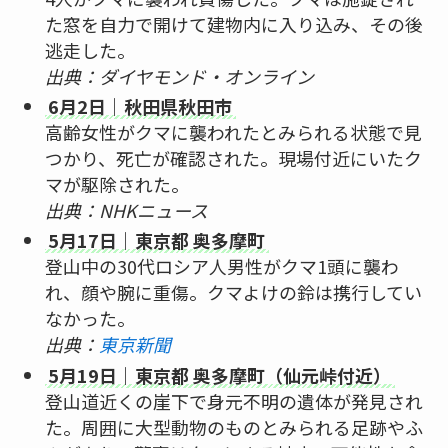
た窓を自力で開けて建物内に入り込み、その後
逃走した。
出典：ダイヤモンド・オンライン
6月2日｜秋田県秋田市
高齢女性がクマに襲われたとみられる状態で見
つかり、死亡が確認された。現場付近にいたク
マが駆除された。
出典：NHKニュース
5月17日｜東京都 奥多摩町
登山中の30代ロシア人男性がクマ1頭に襲わ
れ、顔や腕に重傷。クマよけの鈴は携行してい
なかった。
出典：
東京新聞
5月19日｜東京都 奥多摩町（仙元峠付近）
登山道近くの崖下で身元不明の遺体が発見され
た。周囲に大型動物のものとみられる足跡やふ