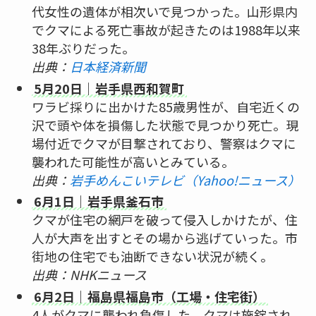
代女性の遺体が相次いで見つかった。山形県内
でクマによる死亡事故が起きたのは1988年以来
38年ぶりだった。
出典：
日本経済新聞
5月20日｜岩手県西和賀町
ワラビ採りに出かけた85歳男性が、自宅近くの
沢で頭や体を損傷した状態で見つかり死亡。現
場付近でクマが目撃されており、警察はクマに
襲われた可能性が高いとみている。
出典：
岩手めんこいテレビ（Yahoo!ニュース）
6月1日｜岩手県釜石市
クマが住宅の網戸を破って侵入しかけたが、住
人が大声を出すとその場から逃げていった。市
街地の住宅でも油断できない状況が続く。
出典：NHKニュース
6月2日｜福島県福島市（工場・住宅街）
4人がクマに襲われ負傷した。クマは施錠され