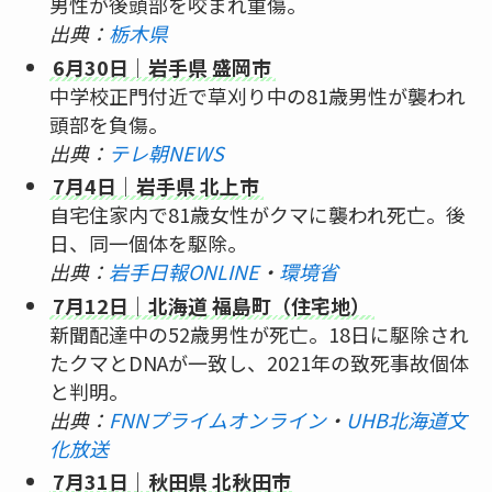
男性が後頭部を咬まれ重傷。
出典：
栃木県
6月30日｜岩手県 盛岡市
中学校正門付近で草刈り中の81歳男性が襲われ
頭部を負傷。
出典：
テレ朝NEWS
7月4日｜岩手県 北上市
自宅住家内で81歳女性がクマに襲われ死亡。後
日、同一個体を駆除。
出典：
岩手日報ONLINE
・
環境省
7月12日｜北海道 福島町（住宅地）
新聞配達中の52歳男性が死亡。18日に駆除され
たクマとDNAが一致し、2021年の致死事故個体
と判明。
出典：
FNNプライムオンライン
・
UHB北海道文
化放送
7月31日｜秋田県 北秋田市