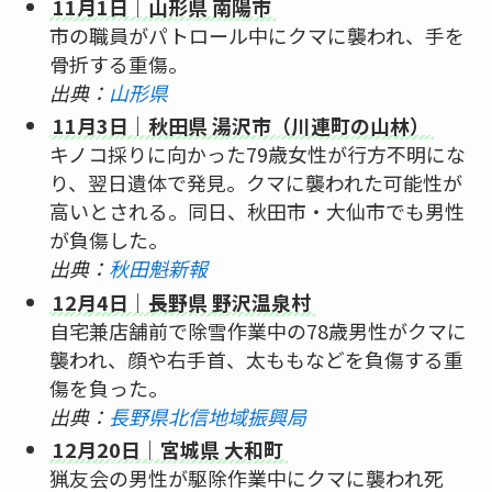
11月1日｜山形県 南陽市
市の職員がパトロール中にクマに襲われ、手を
骨折する重傷。
出典：
山形県
11月3日｜秋田県 湯沢市（川連町の山林）
キノコ採りに向かった79歳女性が行方不明にな
り、翌日遺体で発見。クマに襲われた可能性が
高いとされる。同日、秋田市・大仙市でも男性
が負傷した。
出典：
秋田魁新報
12月4日｜長野県 野沢温泉村
自宅兼店舗前で除雪作業中の78歳男性がクマに
襲われ、顔や右手首、太ももなどを負傷する重
傷を負った。
出典：
長野県北信地域振興局
12月20日｜宮城県 大和町
猟友会の男性が駆除作業中にクマに襲われ死