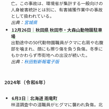
亡。この事故は、環境省が集計する一般向けの
人身被害統計とは別に、有害捕獲作業中の事故
として扱われている。
出典：
宮城県
12月26日｜秋田県 秋田市・大森山動物園駐車
場
出勤途中の50代動物園職員がクマに右肩や右腹
部を噛まれ、顔にも擦り傷を負う負傷。冬季に
もかかわらず市街地への出没が続いた。
出典：
秋田魁新報電子版
2024年（令和6年）
6月3日｜北海道 雨竜町
林道調査中の道職員がヒグマに襲われ負傷。北