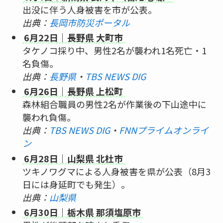
出没に伴う人身被害を市が公表。
出典：
長岡市防災ポータル
6月22日｜長野県 大町市
タケノコ採り中、男性2名が襲われ1名死亡・1
名負傷。
出典：
長野県
・
TBS NEWS DIG
6月26日｜長野県 上松町
森林組合職員の男性2名が作業後の下山途中に
襲われ負傷。
出典：
TBS NEWS DIG
・
FNNプライムオンライ
ン
6月28日｜山梨県 北杜市
ツキノワグマによる人身被害を県が公表（8月3
日には身延町でも発生）。
出典：
山梨県
6月30日｜栃木県 那須塩原市