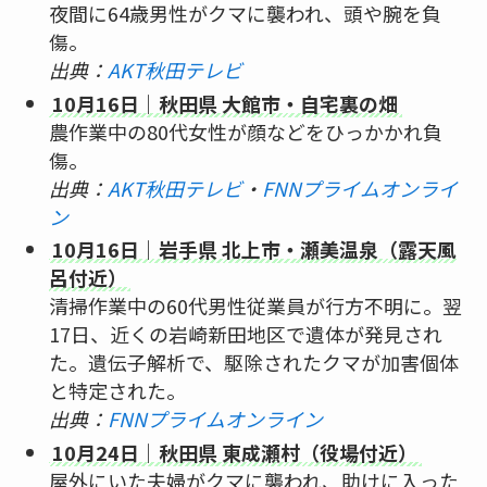
夜間に64歳男性がクマに襲われ、頭や腕を負
傷。
出典：
AKT秋田テレビ
10月16日｜秋田県 大館市・自宅裏の畑
農作業中の80代女性が顔などをひっかかれ負
傷。
出典：
AKT秋田テレビ
・
FNNプライムオンライ
ン
10月16日｜岩手県 北上市・瀬美温泉（露天風
呂付近）
清掃作業中の60代男性従業員が行方不明に。翌
17日、近くの岩崎新田地区で遺体が発見され
た。遺伝子解析で、駆除されたクマが加害個体
と特定された。
出典：
FNNプライムオンライン
10月24日｜秋田県 東成瀬村（役場付近）
屋外にいた夫婦がクマに襲われ、助けに入った