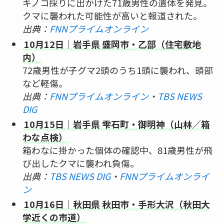
キノコ採りに出かけた71歳男性の遺体を発見。
クマに襲われた可能性が高いと報道された。
出典：
FNNプライムオンライン
10月12日｜岩手県 盛岡市・乙部（住宅敷地
内）
72歳男性が子グマ2頭のうち1頭に襲われ、頭部
など軽傷。
出典：
FNNプライムオンライン
・
TBS NEWS
DIG
10月15日｜岩手県 雫石町・御明神（山林／箱
わな点検）
箱わなに掛かった個体の確認中、81歳男性が飛
び出したクマに襲われ負傷。
出典：
TBS NEWS DIG
・
FNNプライムオンライ
ン
10月16日｜秋田県 秋田市・手形大沢（秋田大
学近くの市道）