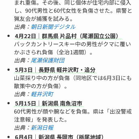
まれ重傷。その後、同じ個体が住宅内部に侵入
し、90代男性と60代女性を負傷させた。県警と
猟友会が捕獲を試みる。
出典：
朝日新聞デジタル
4月22日｜群馬県 片品村（尾瀬国立公園）
バックカントリースキー中の男性がクマに覆い
かぶさられ負傷（全治1週間）。
出典：
尾瀬保護財団
5月3日｜長野県 軽井沢町・追分
山菜採り中の方が負傷（同地区では6月3日にも
散策中の方が負傷）。
出典：
軽井沢町
5月15日｜新潟県 南魚沼市
60代男性が顔や腕などを負傷。県は「出没警戒
注意報」を発表した。
出典：
新潟日報
6月4日｜新潟県 長岡市（栃尾地域）