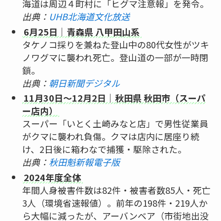
海道は周辺４町村に「ヒグマ注意報」を発令。
出典：
UHB北海道文化放送
6月25日｜青森県 八甲田山系
タケノコ採りを兼ねた登山中の80代女性がツキ
ノワグマに襲われ死亡。登山道の一部が一時閉
鎖。
出典：
朝日新聞デジタル
11月30日〜12月2日｜秋田県 秋田市（スーパ
ー店内）
スーパー「いとく土崎みなと店」で男性従業員
がクマに襲われ負傷。クマは店内に居座り続
け、2日後に箱わなで捕獲・駆除された。
出典：
秋田魁新報電子版
2024年度全体
年間人身被害件数は82件・被害者数85人・死亡
3人（環境省速報値）。前年の198件・219人か
ら大幅に減ったが、アーバンベア（市街地出没