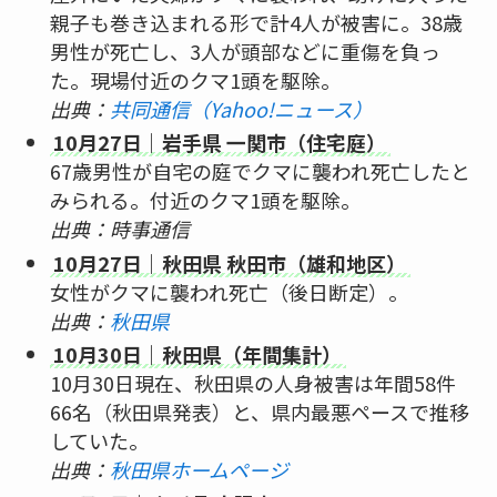
親子も巻き込まれる形で計4人が被害に。38歳
男性が死亡し、3人が頭部などに重傷を負っ
た。現場付近のクマ1頭を駆除。
出典：
共同通信（Yahoo!ニュース）
10月27日｜岩手県 一関市（住宅庭）
67歳男性が自宅の庭でクマに襲われ死亡したと
みられる。付近のクマ1頭を駆除。
出典：時事通信
10月27日｜秋田県 秋田市（雄和地区）
女性がクマに襲われ死亡（後日断定）。
出典：
秋田県
10月30日｜秋田県（年間集計）
10月30日現在、秋田県の人身被害は年間58件
66名（秋田県発表）と、県内最悪ペースで推移
していた。
出典：
秋田県ホームページ