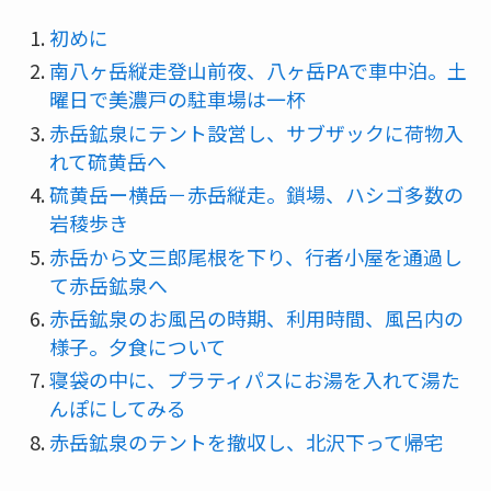
初めに
南八ヶ岳縦走登山前夜、八ヶ岳PAで車中泊。土
曜日で美濃戸の駐車場は一杯
赤岳鉱泉にテント設営し、サブザックに荷物入
れて硫黄岳へ
硫黄岳ー横岳－赤岳縦走。鎖場、ハシゴ多数の
岩稜歩き
赤岳から文三郎尾根を下り、行者小屋を通過し
て赤岳鉱泉へ
赤岳鉱泉のお風呂の時期、利用時間、風呂内の
様子。夕食について
寝袋の中に、プラティパスにお湯を入れて湯た
んぽにしてみる
赤岳鉱泉のテントを撤収し、北沢下って帰宅