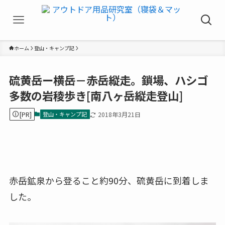
ホーム
登山・キャンプ記
硫黄岳ー横岳－赤岳縦走。鎖場、ハシゴ
多数の岩稜歩き[南八ヶ岳縦走登山]
[PR]
登山・キャンプ記
2018年3月21日
赤岳鉱泉から登ること約90分、硫黄岳に到着しま
した。