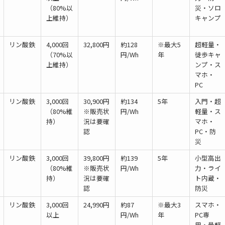
（80%以
災・ソロ
上維持）
キャンプ
リン酸鉄
4,000回
32,800円
約128
※最大5
超軽量・
（70%以
円/Wh
年
徒歩キャ
上維持）
ンプ・ス
マホ・
PC
リン酸鉄
3,000回
30,900円
約134
5年
入門・超
（80%維
※販売状
円/Wh
軽量・ス
持）
況は要確
マホ・
認
PC・防
災
リン酸鉄
3,000回
39,800円
約139
5年
小型高出
（80%維
※販売状
円/Wh
力・ライ
持）
況は要確
ト内蔵・
認
防災
リン酸鉄
3,000回
24,990円
約87
※最大3
スマホ・
以上
円/Wh
年
PC専
用・最軽