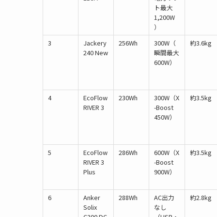
ト最大
1,200W
）
3
Jackery
256Wh
300W（
約3.6kg
240 New
瞬間最大
600W）
4
EcoFlow
230Wh
300W（X
約3.5kg
RIVER 3
-Boost
450W）
5
EcoFlow
286Wh
600W（X
約3.5kg
RIVER 3
-Boost
Plus
900W）
6
Anker
288Wh
AC出力
約2.8kg
Solix
なし
C300 DC
（USB・