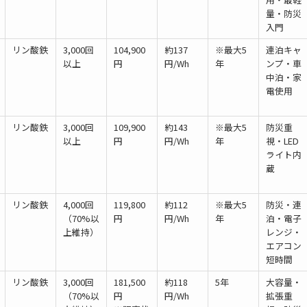
量・防災
入門
リン酸鉄
3,000回
104,900
約137
※最大5
連泊キャ
以上
円
円/Wh
年
ンプ・車
中泊・家
電使用
リン酸鉄
3,000回
109,900
約143
※最大5
防災重
以上
円
円/Wh
年
視・LED
ライト内
蔵
リン酸鉄
4,000回
119,800
約112
※最大5
防災・連
（70%以
円
円/Wh
年
泊・電子
上維持）
レンジ・
エアコン
短時間
リン酸鉄
3,000回
181,500
約118
5年
大容量・
（70%以
円
円/Wh
拡張重