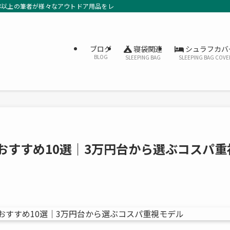
年以上の筆者が様々なアウトドア用品をレビューしています。
寝袋関連
シュラフカバ
ブログ
BLOG
SLEEPING BAG
SLEEPING BAG COVE
源おすすめ10選｜3万円台から選ぶコスパ重