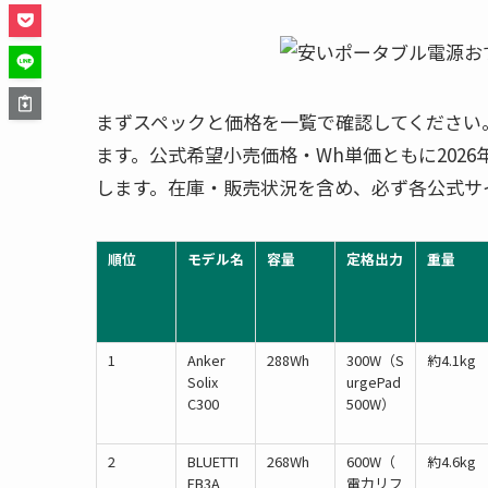
まずスペックと価格を一覧で確認してください
ます。公式希望小売価格・Wh単価ともに202
します。在庫・販売状況を含め、必ず各公式サ
順位
モデル名
容量
定格出力
重量
1
Anker
288Wh
300W（S
約4.1kg
Solix
urgePad
C300
500W）
2
BLUETTI
268Wh
600W（
約4.6kg
EB3A
電力リフ