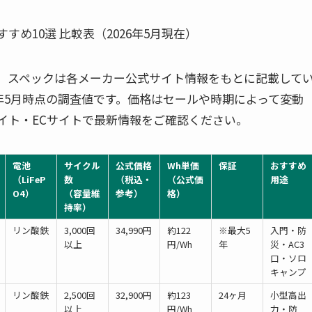
。スペックは各メーカー公式サイト情報をもとに記載して
6年5月時点の調査値です。価格はセールや時期によって変動
イト・ECサイトで最新情報をご確認ください。
電池
サイクル
公式価格
Wh単価
保証
おすすめ
（LiFeP
数
（税込・
（公式価
用途
O4）
（容量維
参考）
格）
持率）
リン酸鉄
3,000回
34,990円
約122
※最大5
入門・防
以上
円/Wh
年
災・AC3
口・ソロ
キャンプ
リン酸鉄
2,500回
32,900円
約123
24ヶ月
小型高出
以上
円/Wh
力・防