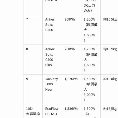
DC出力
のみ）
7
Anker
768Wh
1,200W
約10.5kg
Solix
（瞬間最
C800
大
1,600W
）
8
Anker
768Wh
1,200W
約10.9kg
Solix
（瞬間最
C800
大
Plus
1,600W
）
9
Jackery
1,070Wh
1,500W
約10.8kg
1000
（瞬間最
New
大
3,000W
）
10位
EcoFlow
1,536Wh
1,500W
約16.5kg
大容量枠
DELTA 3
（X-