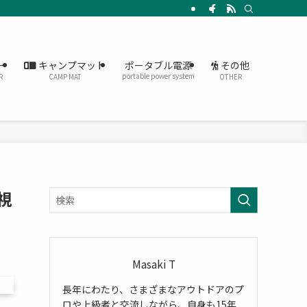
ー
キャンプマット
その他
ポータブル電源
portable power system
R
CAMP MAT
OTHER
視
Masaki T
長年にわたり、さまざまなアウトドアのプ
ロや上級者と交流しながら、自身も15年