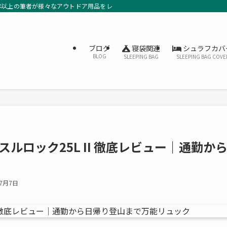
年以上の筆者が様々なアウトドア用品をレビューしています。
寝袋関連
シュラフカバ
ブログ
BLOG
SLEEPING BAG
SLEEPING BAG COVE
ルロック25L II 徹底レビュー｜通勤か
年7月7日