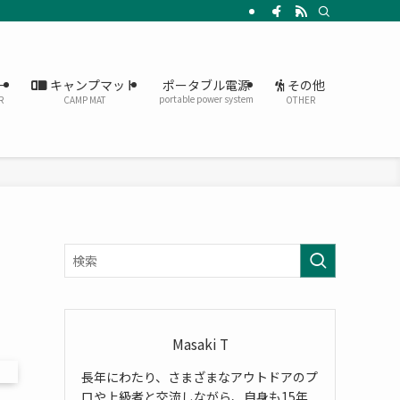
ー
キャンプマット
その他
ポータブル電源
portable power system
R
CAMP MAT
OTHER
ら
Masaki T
長年にわたり、さまざまなアウトドアのプ
ロや上級者と交流しながら、自身も15年