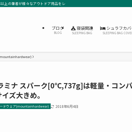
年以上の筆者が様々なアウトドア用品をレビューしています。
寝袋関連
シュラフカバ
ブログ
BLOG
SLEEPING BAG
SLEEPING BAG COVE
ntainhardwear)
ナ スパーク[0℃,737g]は軽量・コン
サイズ大きめ。
ウェア(mountainhardwear)
2018年6月4日