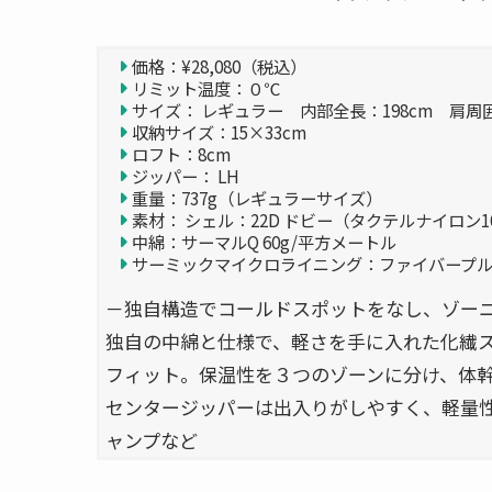
価格：¥28,080（税込）
リミット温度：０℃
サイズ： レギュラー 内部全長：198cm 肩周囲
収納サイズ：15×33cm
ロフト：8cm
ジッパー： LH
重量：737g（レギュラーサイズ）
素材： シェル：22D ドビー（タクテルナイロン1
中綿：サーマルQ 60g/平方メートル
サーミックマイクロライニング：ファイバープル
－独自構造でコールドスポットをなし、ゾー
独自の中綿と仕様で、軽さを手に入れた化繊
フィット。保温性を３つのゾーンに分け、体
センタージッパーは出入りがしやすく、軽量
ャンプなど