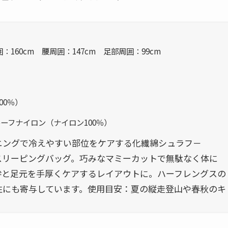
：160cm 腰周囲：147cm 足部周囲：99cm
00％）
ーフナイロン（ナイロン100％）
ニングで冷えやすい部位をケアする化繊綿シュラフ－
スリーピングバッグ。巧みなマミーカットで無駄なく体に
幹と足元を手厚くケアするレイアウトに。ハーフレングスの
性にも寄与しています。使用目安：夏の縦走登山や春秋のキ