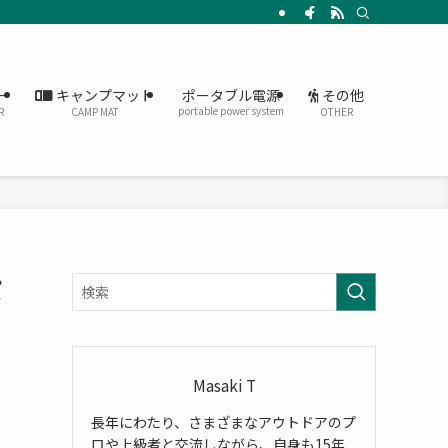
ー
キャンプマット
その他
ポータブル電源
portable power system
R
CAMP MAT
OTHER
パ
Masaki T
長年にわたり、さまざまなアウトドアのプ
ロや上級者と交流しながら、自身も15年