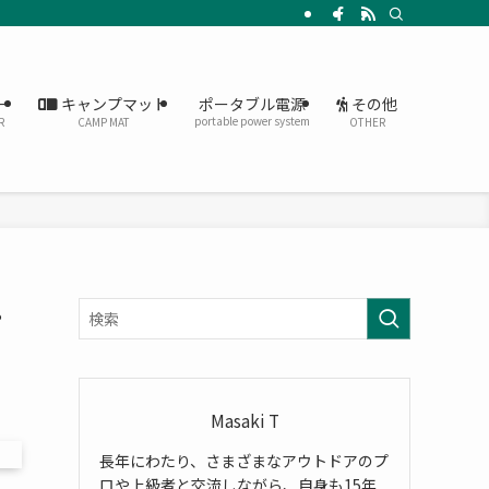
ー
キャンプマット
その他
ポータブル電源
portable power system
R
CAMP MAT
OTHER
・
Masaki T
長年にわたり、さまざまなアウトドアのプ
ロや上級者と交流しながら、自身も15年