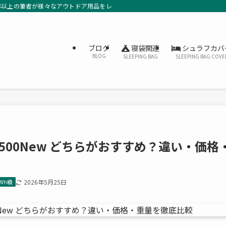
年以上の筆者が様々なアウトドア用品をレビューしています。
寝袋関連
シュラフカバ
ブログ
BLOG
SLEEPING BAG
SLEEPING BAG COVE
 vs 1500New どちらがおすすめ？違い・価格
0Wh級
2026年5月25日