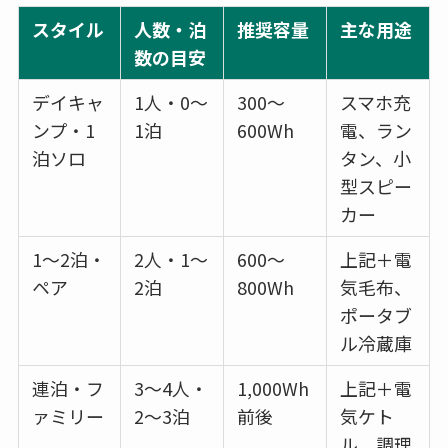
スタイル
人数・泊
推奨容量
主な用途
数の目安
デイキャ
1人・0〜
300〜
スマホ充
ンプ・1
1泊
600Wh
電、ラン
泊ソロ
タン、小
型スピー
カー
1〜2泊・
2人・1〜
600〜
上記＋電
ペア
2泊
800Wh
気毛布、
ポータブ
ル冷蔵庫
連泊・フ
3〜4人・
1,000Wh
上記＋電
ァミリー
2〜3泊
前後
気ケト
ル、調理