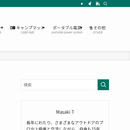
ー
キャンプマット
その他
ポータブル電源
portable power system
R
CAMP MAT
OTHER
Masaki T
長年にわたり、さまざまなアウトドアのプ
ロや上級者と交流しながら、自身も15年