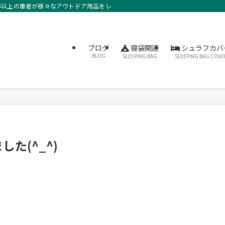
年以上の筆者が様々なアウトドア用品をレビューしています。
寝袋関連
シュラフカバ
ブログ
BLOG
SLEEPING BAG
SLEEPING BAG COVE
た(^_^)