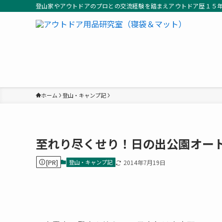
登山家やアウトドアのプロとの交流経験を踏まえアウトドア歴１５
ホーム
登山・キャンプ記
至れり尽くせり！日の出公園オー
[PR]
登山・キャンプ記
2014年7月19日