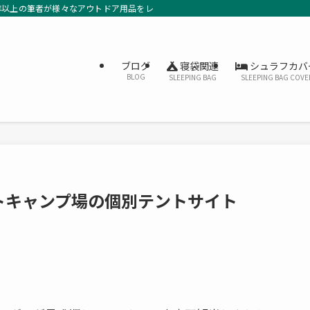
年以上の筆者が様々なアウトドア用品をレビューしています。
寝袋関連
シュラフカバ
ブログ
BLOG
SLEEPING BAG
SLEEPING BAG COVE
トキャンプ場の個別テントサイト