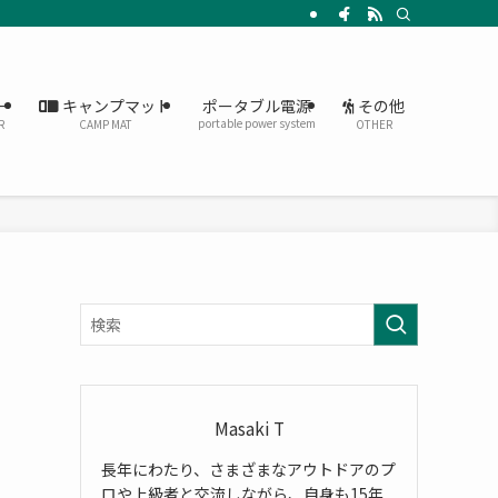
ー
キャンプマット
その他
ポータブル電源
portable power system
R
CAMP MAT
OTHER
Masaki T
長年にわたり、さまざまなアウトドアのプ
ロや上級者と交流しながら、自身も15年