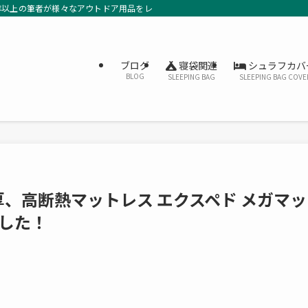
年以上の筆者が様々なアウトドア用品をレビューしています。
寝袋関連
シュラフカバ
ブログ
BLOG
SLEEPING BAG
SLEEPING BAG COVE
、高断熱マットレス エクスペド メガマッ
ました！