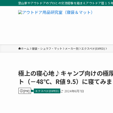
登山家やアウトドアのプロとの交流経験を踏まえアウトドア歴１５
ホーム
寝袋・シュラフ・マット
メーカー別
エクスペド(EXPED)
極上の寝心地♪キャンプ向けの極厚
ト（－48℃、R値 9.5）に寝てみ
[PR]
エクスペド(EXPED)
2024年6月7日