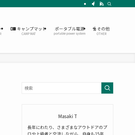
ー
キャンプマット
その他
ポータブル電源
portable power system
R
CAMP MAT
OTHER
Masaki T
長年にわたり、さまざまなアウトドアのプ
ロや上級者と交流しながら、自身も15年