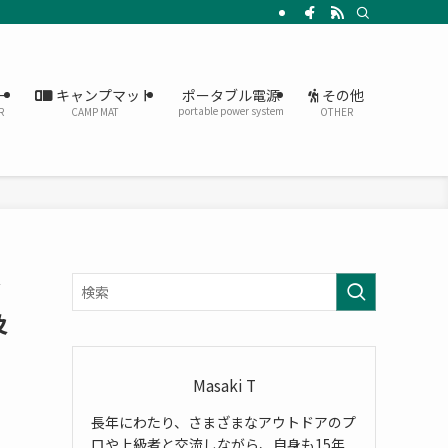
ー
キャンプマット
その他
ポータブル電源
portable power system
R
CAMP MAT
OTHER
フ
及
Masaki T
長年にわたり、さまざまなアウトドアのプ
ロや上級者と交流しながら、自身も15年